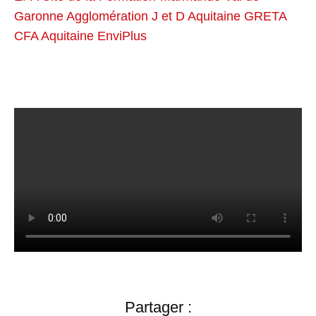
Garonne Agglomération
J et D Aquitaine
GRETA
CFA Aquitaine
EnviPlus
Partager :