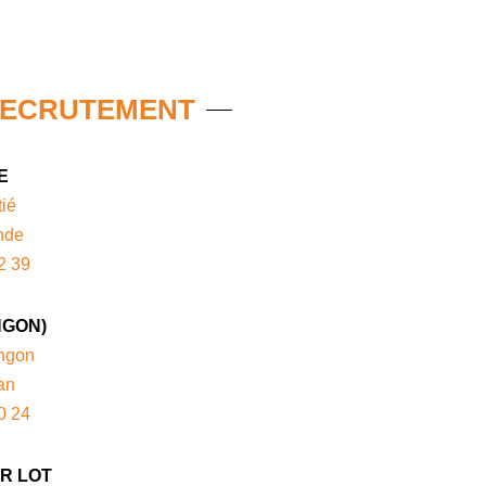
RECRUTEMENT
E
ié
nde
2 39
NGON)
ngon
an
0 24
R LOT