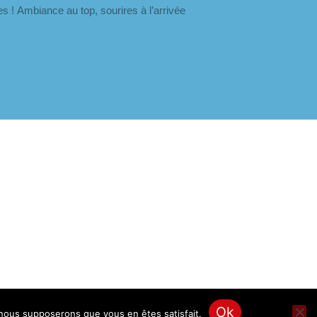
 ! Ambiance au top, sourires à l’arrivée
Ok
, nous supposerons que vous en êtes satisfait.