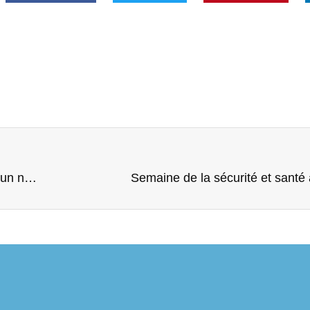
Célébration des CDI, formation et parrainage chez un nos adhérents
Semaine de la sécurité et santé 